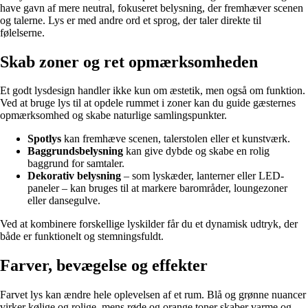
have gavn af mere neutral, fokuseret belysning, der fremhæver scenen
og talerne. Lys er med andre ord et sprog, der taler direkte til
følelserne.
Skab zoner og ret opmærksomheden
Et godt lysdesign handler ikke kun om æstetik, men også om funktion.
Ved at bruge lys til at opdele rummet i zoner kan du guide gæsternes
opmærksomhed og skabe naturlige samlingspunkter.
Spotlys
kan fremhæve scenen, talerstolen eller et kunstværk.
Baggrundsbelysning
kan give dybde og skabe en rolig
baggrund for samtaler.
Dekorativ belysning
– som lyskæder, lanterner eller LED-
paneler – kan bruges til at markere barområder, loungezoner
eller dansegulve.
Ved at kombinere forskellige lyskilder får du et dynamisk udtryk, der
både er funktionelt og stemningsfuldt.
Farver, bevægelse og effekter
Farvet lys kan ændre hele oplevelsen af et rum. Blå og grønne nuancer
virker kølige og rolige, mens røde og orange toner skaber varme og