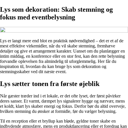
Lys som dekoration: Skab stemning og
fokus med eventbelysning
Lys er langt mere end blot en praktisk nødvendighed – det er et af de
mest effektive virkemidler, når du vil skabe stemning, fremhæve
detaljer og give et arrangement karakter. Uanset om du planlægger en
intim middag, en konference eller en stor fest, kan den rette belysning
forvandle oplevelsen fra almindelig til uforglemmelig. Her får du
inspiration til, hvordan du kan bruge lys som dekoration og
stemningsskaber ved dit næste event.
Lys sætter tonen fra første øjeblik
Når gæster træder ind i et lokale, er det ofte lyset, der først påvirker
deres sanser. Et varmt, dæmpet lys signalerer hygge og nærvær, mens
et koldt, klart lys skaber energi og fokus. Derfor bør du altid overveje,
hvilken stemning du ønsker at formidle, før du vælger belysning.
Til en reception eller et bryllup kan bløde, gyldne toner skabe en
indbydende atmosfære, mens en produktlancering eller et foredrag kan