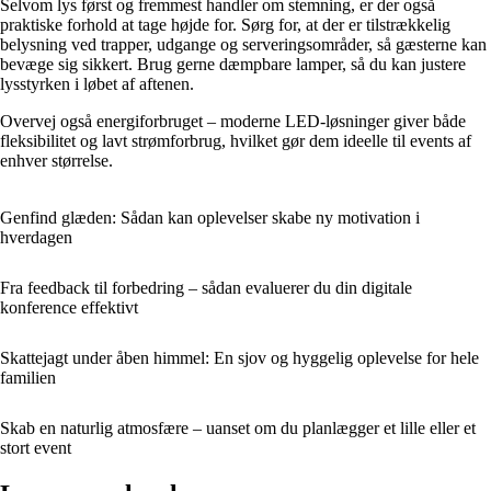
Selvom lys først og fremmest handler om stemning, er der også
praktiske forhold at tage højde for. Sørg for, at der er tilstrækkelig
belysning ved trapper, udgange og serveringsområder, så gæsterne kan
bevæge sig sikkert. Brug gerne dæmpbare lamper, så du kan justere
lysstyrken i løbet af aftenen.
Overvej også energiforbruget – moderne LED-løsninger giver både
fleksibilitet og lavt strømforbrug, hvilket gør dem ideelle til events af
enhver størrelse.
Genfind glæden: Sådan kan oplevelser skabe ny motivation i
hverdagen
Fra feedback til forbedring – sådan evaluerer du din digitale
konference effektivt
Skattejagt under åben himmel: En sjov og hyggelig oplevelse for hele
familien
Skab en naturlig atmosfære – uanset om du planlægger et lille eller et
stort event