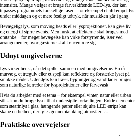
intensitet. Mange vælger at bruge farveskiftende LED-lys, der kan
tilpasses programmets forskellige faser – for eksempel et afdæmpet lys
under middagen og et mere festligt udtryk, når musikken går i gang.
Bevægeligt lys, som moving heads eller lysprojektioner, kan give liv
og energi til større events. Men husk, at effekterne skal bruges med
omtanke – for meget bevægelse kan virke forstyrrende, især ved
arrangementer, hvor gæsterne skal koncentrere sig.
Udnyt omgivelserne
Lys virker bedst, når det spiller sammen med omgivelserne. En rå
murvæg, et trægulv eller et spejl kan reflektere og forstærke lyset på
smukke måder. Udendørs kan træer, bygninger og vandflader bruges
som naturlige lærreder for lysprojektioner eller farvevask.
Hvis du arbejder med et tema – for eksempel vinter, natur eller urban
stil – kan du bruge lyset til at understøtte fortællingen. Enkle elementer
som stearinlys i glas, hængende pærer eller skjulte LED-strips kan
skabe en helhed, der føles gennemtænkt og atmosfærisk.
Praktiske overvejelser